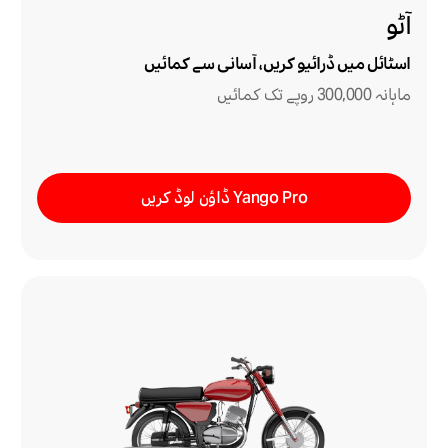
آٹو
اسٹائل میں ڈرائیو کریں، آسانی سے کمائیں
ماہانہ 300,000 روپے تک کمائیں
Yango Pro ڈاؤن لوڈ کریں