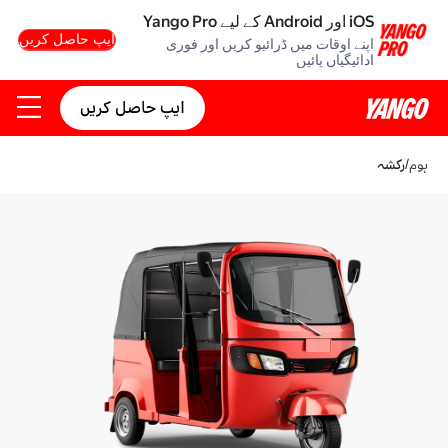
iOS اور Android کے لیے Yango Pro
ایپ حاصل کریں
اپنے اوقات میں ڈرائیو کریں اور فوری
ادائیگیاں پائیں
ایپ حاصل کریں
ہوم
/
رکشہ