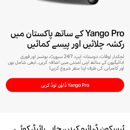
Yango Pro کے ساتھ پاکستان میں
رکشہ چلائیں اور پیسے کمائیں
لچکدار اوقات، دوستانہ ایپ، 24/7 سپورٹ، بونسز اور فوری
ادائیگیوں کے ساتھ اپنی آمدنی میں اضافہ کریں۔ ابھی شامل ہوں
اور کامیابی کی طرف اپنا سفر شروع کریں!
Yango Pro ڈاؤن لوڈ کریں
پُرسکون ڈرائیو کریں، چاہے رائیڈ کوئی