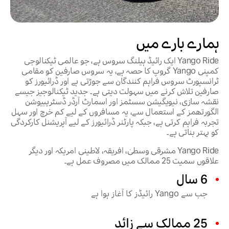
ہمارے بارے میں
Yango Ride ایک رائیڈ ہیلنگ سروس ہے، جو عالمی ٹیکنالوجی
کمپنی Yango گروپ کا حصہ ہے، یہ سروس صارفین کو مقامی
ٹرانسپورٹ سروس فراہم کنندگان سے جوڑتی ہے اور ڈرائیورز کو
صارفین تلاش کرنے میں سہولت دیتی ہے۔ جدید ٹیکنالوجیز جیسے
نقشہ سازی، نیویگیشن سسٹمز اور اسمارٹ آرڈر ڈسٹریبیوشن
الگورتھمز کے استعمال سے، یہ مسافروں کے لیے کم خرچ اور سہل
تجربہ فراہم کرتی ہے، جبکہ پارٹنر ڈرائیورز کے لیے آپریشنل کارکردگی
کو بہتر بناتی ہے۔
Yango Ride مشرقی وسطیٰ، افریقہ، لاطینی امریکہ اور دیگر
علاقوں سمیت 25 ممالک میں مصروف عمل ہے۔
6 سال
جب سے Yango رائیڈز کا آغاز ہوا ہے
25 ممالک سے زائد