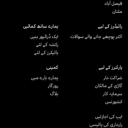
فیصل آباد
ملتان‎
رائیڈرز کے لیے
ہمارے ساتھ کمائیں
اکثر پوچھے جانے والے سوالات
ایک ڈرائیور بنیں
رکشہ کے لئے
بائیکرز کے لئے
پارٹنرز کے لیے
کمپنی
شراکت دار
ہمارے بارے میں
گاڑی کے مالکان
روزگار
سرمایہ کار
بلاگ
انشورنس
ایپ کی اجازتیں
رازداری کی پالیسی