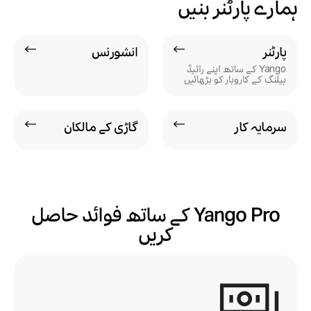
ہمارے پارٹنر بنیں
پارٹنر
انشورنس
Yango کے ساتھ اپنے رائیڈ
ہیلنگ کے کاروبار کو بڑھائیں
سرمایہ کار
گاڑی کے مالکان
Yango Pro کے ساتھ فوائد حاصل
کریں