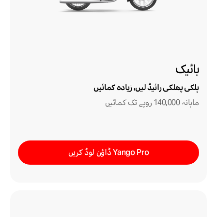
بائیک
ہلکی پھلکی رائیڈ لیں، زیادہ کمائیں
ماہانہ 140,000 روپے تک کمائیں
Yango Pro ڈاؤن لوڈ کریں