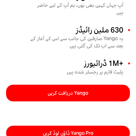
آپ جہاں کہیں بھی ہوں، ہم آپ کے لیے حاضر
ہیں
630 ملین رائیڈز
یہ Yango صارفین کی جانب سے اس کے آغاز کے
بعد سے اب تک کی گئی ہیں
+1M ڈرائیورز
پلیٹ فارم پر رجسٹر شدہ ہیں
Yango دریافت کریں
Yango Pro ڈاؤن لوڈ کریں