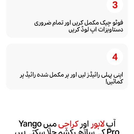
فوٹو چیک مکمل کریں اور تمام ضروری
دستاویزات اپ لوڈ کریں
اپنی پہلی رائیڈز لیں اور ہر مکمل شدہ رائیڈ پر
کمائیں!
آپ
لاہور
اور
کراچی
میں Yango
Pro کے ساتھ رکشہ چلا سکتے ہیں