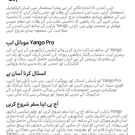
اپنی آمدنی کا اندازہ لگانے کے لیے ہمارا استعمال میں آسان کیلکولیٹر
استعمال کریں۔ بس اپنی دستیابی کے وقت اور جتنی رائیڈز کرنے کا ارادہ ہے
اس کے متعلق بنیادی معلومات درج کریں، ہم آپ کو ممکنہ آمدن کا تخمینہ
پیش کریں گے۔ یاد رکھیں کہ تخمینے طلب، دن کے وقت، اور مقام جیسے
عوامل پر منحصر ہوتے ہیں۔ آج ہی Yango پارٹنرز کے ساتھ اپنی آمدنی کی
صلاحیت کی منصوبہ بندی شروع کریں
Yango Pro موبائل ایپ
Yango کے ساتھ شراکت داری کرنے والے ٹیکسی ڈرائیوروں کے لیے آپ کی
بہترین ایپ۔ دستیاب رائیڈز دیکھیں، روزانہ کی آمدنی ٹریک کریں، اور پک اپ
کے مقام تک پہنچنے کے لیے آسان نیویگیشن حاصل کریں۔ سڑک پر اپنی
کارکردگی اور آمدنی کو زیادہ سے زیادہ بڑھائیں
انسٹال کرنا آسان ہے
Yango Pro کو بآسانی انسٹال اور نیویگیٹ کریں۔ بس ایپ ڈاؤن لوڈ کریں،
فوری سیٹ اپ کی پیروی کریں، اور ڈرائیو کرنا شروع کریں۔ رائیڈ ٹریکنگ اور
نیویگیشن جیسی خصوصیات تک بآسانی رسائی حاصل کریں، جو آپ کے
ڈرائیونگ کے تجربے کو ہموار اور پریشانی سے پاک بناتی ہیں۔
آج ہی اپنا سفر شروع کریں
Yango پارٹنرز کے ساتھ آج ہی اپنا سفر شروع کریں اور بطورِ ٹیکسی ڈرائیور
اپنی آمدنی پر کنٹرول پائیں۔ ڈرائیوروں کے لیے خاص طور پر ڈیزائن کردہ ہماری
آسان فہم موبائل ایپ کے ساتھ، آپ کو دستیاب رائیڈز تک رسائی حاصل ہوگی،
اپنی روزانہ کی آمدنی کو ٹریک کر سکیں گے، اور بآسانی منزلوں تک پہنچ سکیں
گے۔ ہمارا پلیٹ فارم آپ کو بھروسہ مند پارٹنرز کے نیٹ ورک سے جوڑتا ہے۔ چاہے
آپ اپنے شیڈول میں لچک چاہتے ہوں یا اپنی آمدنی کو بڑھانا چاہتے ہوں، Yango