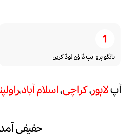
یانگو پرو ایپ ڈاؤن لوڈ کریں
آپ
لاہور
،
کراچی
،
اسلام آباد
،
راولپ
حقیقی آمدن