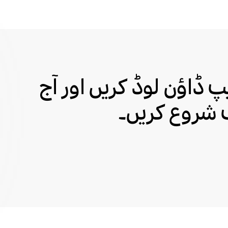
یپ ڈاؤن لوڈ کریں اور آج
گ شروع کریں۔