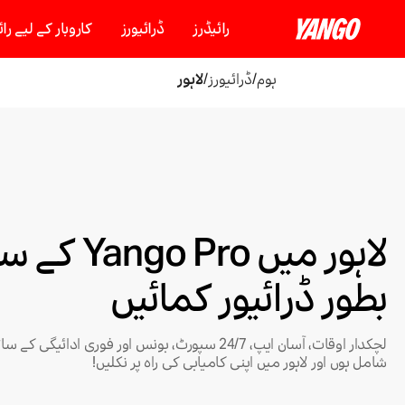
رائیڈرز
ڈرائیورز
کاروبار کے لیے رائ
ہوم
/
ڈرائیورز
/
لاہور
لاہور میں ngo Pro
بطور ڈرائیور کمائیں
لچکدار اوقات، آسان ایپ، 24/7 سپورٹ، بونس اور فوری اد
شامل ہوں اور لاہور میں اپنی کامیابی کی راہ پر نکلیں!