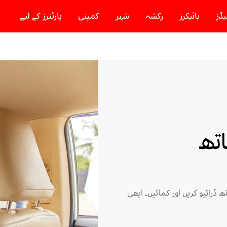
یڈز
بائیکرز
رکشہ
شہر
کمپنی
پارٹنرز کے لیے
Ya کے ساتھ
ائیگی کے ساتھ ڈرائیو کریں اور کمائیں۔ ابھی