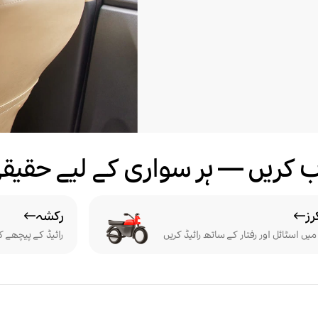
خاب کریں — ہر سواری کے لیے حقی
رز
رکشہ
یں اسٹائل اور رفتار کے ساتھ رائیڈ کریں
رائیڈ کے پیچھے ک