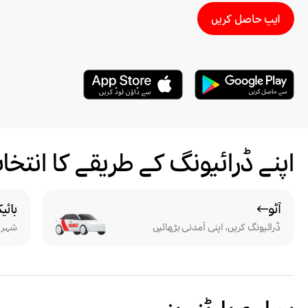
ایپ حاصل کریں
اپنے ڈرائیونگ کے طریقے کا انت
آٹو
بائیک
ڈرائیونگ کریں، اپنی آمدنی بڑھائیں
شہر م