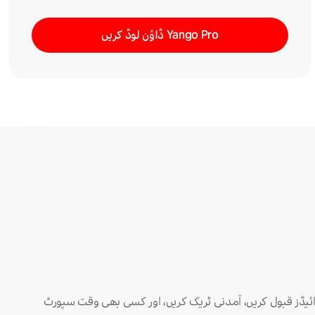
Yango Pro ڈاؤن لوڈ کریں
 رائیڈز قبول کریں، آمدنی ٹریک کریں، اور کسی بھی وقت سپورٹ