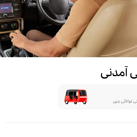
قی آمدنی
ی توانائی بنیں