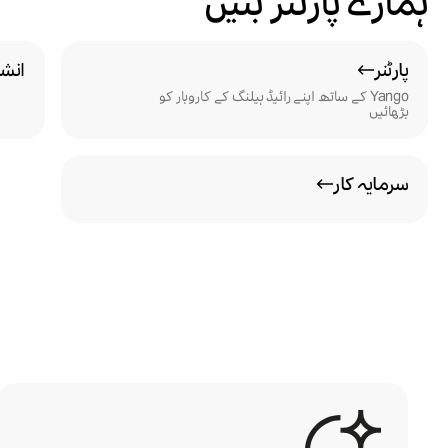
ہمارے پارٹنر بنیں
پارٹنر
انش
Yango کے ساتھ اپنے رائیڈ ہیلنگ کے کاروبار کو
بڑھائیں
سرمایہ کار