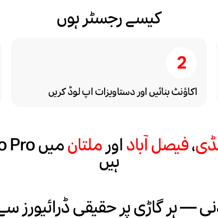
کیسے رجسٹر ہوں
اکاؤنٹ بنائیں اور دستاویزات اپ لوڈ کریں
نڈی
،
فیصل آباد
اور
ملتان
ہیں
ی — ہر گاڑی پر حقیقی ڈرائیورز سے