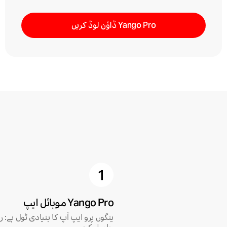
Yango Pro ڈاؤن لوڈ کریں
Yango Pro موبائل ایپ
ینگوں پرو ایپ آپ کا بنیادی ٹول ہے: