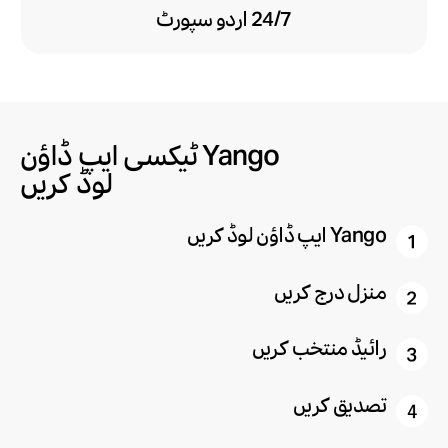
24/7 اردو سپورٹ
ایپ حاصل کریں
Yango ٹیکسی ایپ ڈاؤن
ڈاؤن لوڈ کریں Yango
اپنے فون کیمرہ کے ذریعے QR کوڈ اسکین کریں
لوڈ کریں
Yango ایپ ڈاؤن لوڈ کریں
منزل درج کریں
رائیڈ منتخب کریں
تصدیق کریں