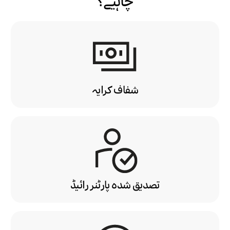
چاہیے؟
شفاف کرایہ
تصدیق شدہ پارٹنر رائیڈ