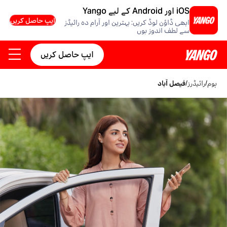
iOS اور Android کے لیے Yango
ایپ حاصل کریں
ابھی ڈاؤن لوڈ کریں: بہترین اور آرام دہ رائیڈز
سے لطف اندوز ہوں
ایپ حاصل کریں
ہوم
/
رائیڈرز
/
فیصل آباد