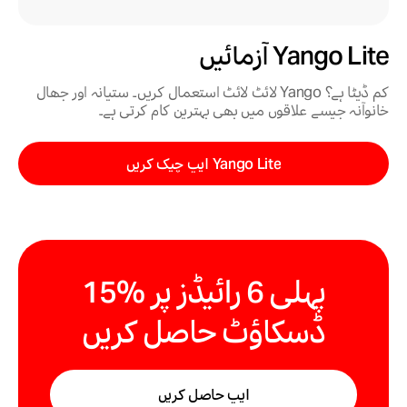
Yango Lite آزمائیں
کم ڈیٹا ہے؟ Yango لائٹ لائٹ استعمال کریں۔ ستیانہ اور جھال
خانوآنہ جیسے علاقوں میں بھی بہترین کام کرتی ہے۔
Yango Lite ایپ چیک کریں
پہلی 6 رائیڈز پر %15
ڈسکاؤٹ حاصل کریں
ایپ حاصل کریں