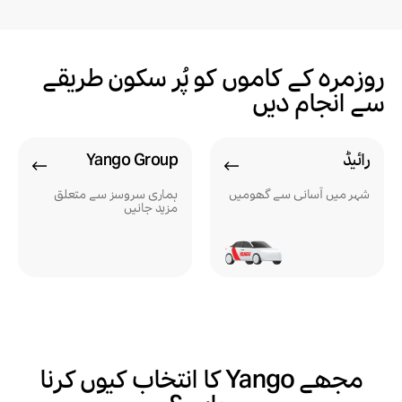
روزمرہ کے کاموں کو پُر سکون طریقے
سے انجام دیں
رائیڈ
Yango Group
شہر میں آسانی سے گھومیں
ہماری سروسز سے متعلق
مزید جانیں
مجھے Yango کا انتخاب کیوں کرنا