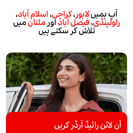
آپ ہمیں
لاہور
،
کراچی
،
اسلام آباد
،
راولپنڈی
،
فیصل آباد
اور
ملتان
میں
تلاش کر سکتے ہیں
آن لائن رائیڈ آرڈر کریں