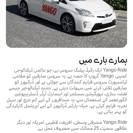
ہمارے بارے میں
Yango Ride ایک رائیڈ ہیلنگ سروس ہے، جو عالمی ٹیکنالوجی
کمپنی Yango گروپ کا حصہ ہے، یہ سروس صارفین کو مقامی
ٹرانسپورٹ سروس فراہم کنندگان سے جوڑتی ہے اور ڈرائیورز کو
صارفین تلاش کرنے میں سہولت دیتی ہے۔ جدید ٹیکنالوجیز جیسے
نقشہ سازی، نیویگیشن سسٹمز اور اسمارٹ آرڈر ڈسٹریبیوشن
الگورتھمز کے استعمال سے، یہ مسافروں کے لیے کم خرچ اور سہل
تجربہ فراہم کرتی ہے، جبکہ پارٹنر ڈرائیورز کے لیے آپریشنل کارکردگی
کو بہتر بناتی ہے۔
Yango Ride مشرقی وسطیٰ، افریقہ، لاطینی امریکہ اور دیگر
علاقوں سمیت 25 ممالک میں مصروف عمل ہے۔