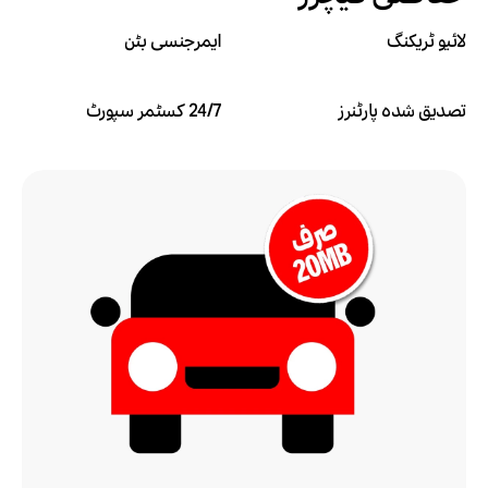
لائیو ٹریکنگ
ایمرجنسی بٹن
تصدیق شدہ پارٹنرز
24/7 کسٹمر سپورٹ