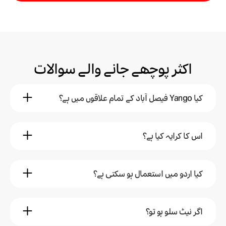
اکثر پوچھے جانے والے سوالات
کیا Yango فیصل آباد کے تمام علاقوں میں ہے؟
سلمان
4 مہینہ پہلے
اس کا کرایہ کیا ہے؟
جی ہاں، مرکزی اور مقامی علاقوں میں دستیاب ہے۔
زینب
9 مہینہ پہلے
Yango
کیا اردو میں استعمال ہو سکتی ہے؟
4 مہینہ پہلے
کرایہ مناسب ہے اور پہلے سے دکھایا جاتا ہے۔
شاہد
6 مہینہ پہلے
Yango
اگر نیٹ سلو ہو تو؟
9 مہینہ پہلے
جی ہاں، ایپ اردو اور رومن اردو دونوں میں دستیاب ہے۔