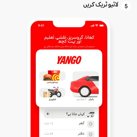
لائیو ٹریک کریں