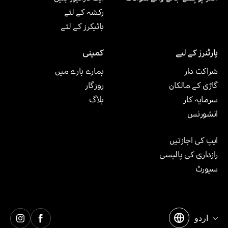
رکشہ کے لئے
بائیکرز کے لئے
پارٹنرز کے لیے
کمپنی
شراکت دار
ہمارے بارے میں
گاڑی کے مالکان
روزگار
سرمایہ کار
بلاگ
انشورنس
ایپ کی اجازتیں
رازداری کی پالیسی
سپورٹ
اردو