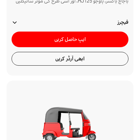
باجاج باکسر، ہاؤجو HJ125، اور اسی طرح کی موٹر سائیکلیں
فیچرز
ایپ حاصل کریں
ابھی آرڈر کریں