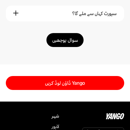
لائبہ
5 مہینہ پہلے
Yango
سپورٹ کہاں سے ملے گا؟
6 مہینہ پہلے
Yango لائٹ استعمال کریں۔
سلمان
1 مہینہ پہلے
Yango
5 مہینہ پہلے
سوال پوچھیں
ایپ میں "مدد" کے سیکشن سے۔
Yango
1 مہینہ پہلے
Yango ڈاؤن لوڈ کریں
شہر
لاہور