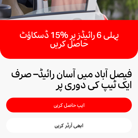
پہلی 6 رائیڈز پر %15 ڈسکاؤٹ
حاصل کریں
فیصل آباد میں آسان رائیڈ– صرف
ایک ٹیپ کی دوری پر
ایپ حاصل کریں
ابھی آرڈر کریں