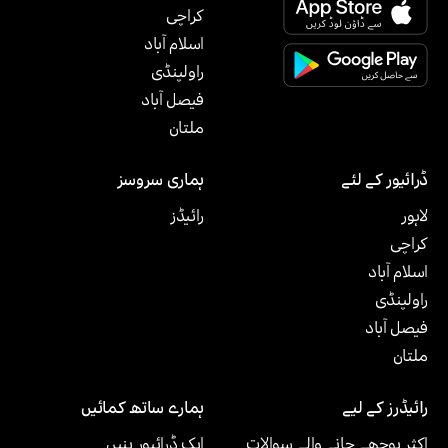
کراچی
اسلام آباد
راولپنڈی
فیصل آباد
ملتان‎
ڈرائیور کے لئے
ہماری سروسز
لاہور
رائیڈز
کراچی
اسلام آباد
راولپنڈی
فیصل آباد
ملتان‎
رائیڈرز کے لیے
ہمارے ساتھ کمائیں
اکثر پوچھے جانے والے سوالات
ایک ڈرائیور بنیں