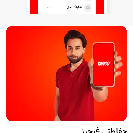
حفاطتی فیچرز