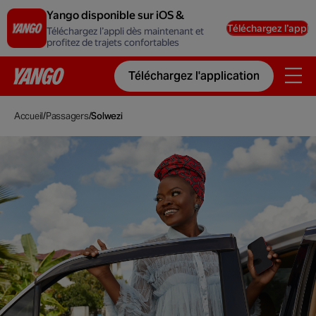
Yango disponible sur iOS &
Android
Téléchargez l’appli
Téléchargez l’appli dès maintenant et
profitez de trajets confortables
Téléchargez l'application
Accueil
/
Passagers
/
Solwezi