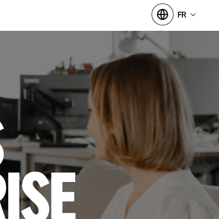
FR
s
rise