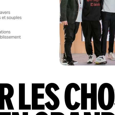
ravers
s et souples
ations
ablissement
r les ch