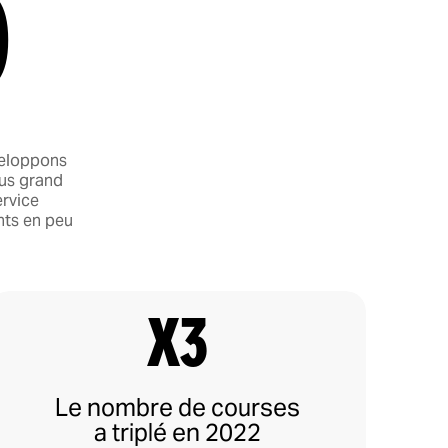
d
veloppons
lus grand
rvice
nts en peu
x3
Le nombre de courses
a triplé en 2022