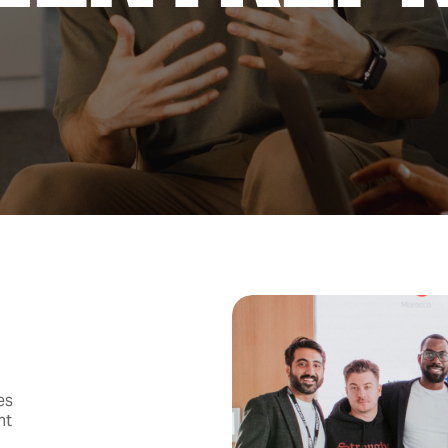
es
nt