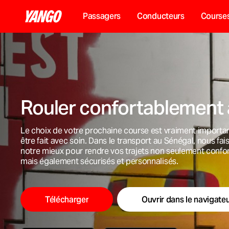
Passagers
Conducteurs
Courses
Rouler confortablement
Le choix de votre prochaine course est vraiment importan
être fait avec soin. Dans le transport au Sénégal, nous fa
notre mieux pour rendre vos trajets non seulement confo
mais également sécurisés et personnalisés.
Télécharger
Ouvrir dans le navigate