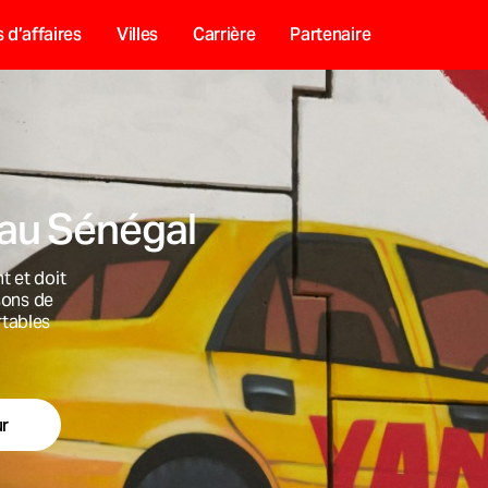
 d’affaires
Villes
Carrière
Partenaire
 au Sénégal
t et doit
isons de
rtables
ur