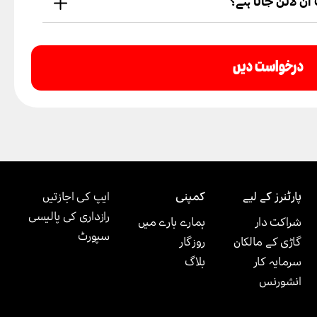
آن لائن جانا ہے؟
کسی بھی وقت آن لائن ہو سکتے ہیں۔
درخواست دیں
پارٹنرز کے لیے
کمپنی
ایپ کی اجازتیں
رازداری کی پالیسی
شراکت دار
ہمارے بارے میں
سپورٹ
گاڑی کے مالکان
روزگار
سرمایہ کار
بلاگ
انشورنس