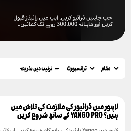
جب چاہیں ڈرائیو کریں، ایپ میں رائیڈز قبول
کریں اور ماہانہ 300,000 روپے تک کمائیں۔
مقام
ٹرانسپورٹ
ترتیب دیں بذریعہ
مقام
ٹرانسپورٹ
اعلیٰ درجہ بندی
لاہور
کار
مقبولیت
کراچی
مجموعی ویوز
اسلام آباد
فیصل آباد
راولپنڈی
لاہور میں ڈرائیور کی ملازمت کی تلاش میں
ملتان
ہیں؟ YANGO PRO کے ساتھ شروع کریں
لاہور میں Yango پارٹنرز کے ساتھ کام شروع کریں۔ ان لا