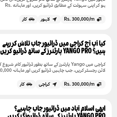
ہو کر اپنی سہولت کے مطابق ڈرائیو کریں، اور ماہانه Rs.
300,000 تک کمائیں...
Rs. 300,000/m
لاہور
کار
کیا آپ آج کراچی میں ڈرائیور جاب تلاش کر رہے
ہیں؟ YANGO PRO پارٹنرز کے ساتھ ڈرائیو کریں
کراچی میں Yango پارٹنرز کے ساتھ بطور ڈرائیور کام شرو
لائن رجسٹر کریں، جب چاہیں ڈرائیو کریں ا
روپے کمائیں
Rs. 300,000/m
کراچی
کار
ابھی اسلام آباد میں ڈرائیور جاب چاہیے؟
YANGO PRO پارٹنرز کے ساتھ ڈرائیونگ کریں