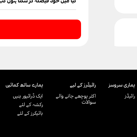
سکتے ہیں۔
کیا میں خود فیصلہ کر سکتا ہوں کب 
جی ہاں، آپ اپنی سہولت کے مطابق 
ئن
ئیں۔
ہماری سروسز
رائیڈرز کے لیے
ہمارے ساتھ کمائیں
رائیڈز
اکثر پوچھے جانے والے
ایک ڈرائیور بنیں
سوالات
رکشہ کے لئے
بائیکرز کے لئے
لائن