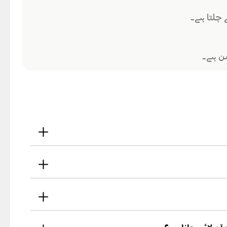
چلتا ہے۔
شن ہے۔
فصیلات درج کریں اور مطلوبہ دستاویزات جمع
 باقاعدگی سے آپ کے اکاؤنٹ میں منتقل ہوتی
اگر نہیں، تو آپ فلیٹ پارٹنر کے ذریعے شامل ہو