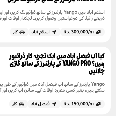
اسلام آباد میں Yango پارٹنرز کے ساتھ ڈرائیونگ کریں اور
ذریعے رائیڈ کی درخواستیں وصول کریں۔ لچکدار اوقات اور ف
رجسٹریشن آج ہی شروع کریں۔
Rs. 300,000/m
اسلام آباد
کار
کیا آپ فیصل آباد میں ایک تجربہ کار ڈرائیور
ہیں؟ YANGO PRO کے پارٹنرز کے ساتھ گاڑی
چلائیں
Yango پارٹنرز کے ساتھ آپ فیصل آباد میں ڈرائیور کے طور پر
سکتے ہیں، بغیر کسی مقررہ اوقات کے۔ سائن اپ کریں اور آ
رائیڈز قبول کرنا شروع کریں۔
Rs. 150,000/m
فیصل آباد
کار