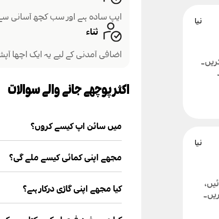
ایپ سادہ ہے اور سب کچھ آسانی سے 
ثناء
اضافی آمدنی کے لیے یہ ایک اچھا آپ
کریں۔
اکثر پوچھے جانے والے سوالات
میں سائن اپ کیسے کروں؟
ینگوں پرو ایپ انسٹال کریں، اپنی ت
کروائیں۔
مجھے اپنی کمائی کیسے ملے گی؟
آپ کی آمدنی مقررہ شیڈول کے مطابق
ئیں،
ہے۔
کیا مجھے اپنی گاڑی درکار ہے؟
ریں۔
آپ کے پاس مناسب گاڑی ہونی چاہیے۔ 