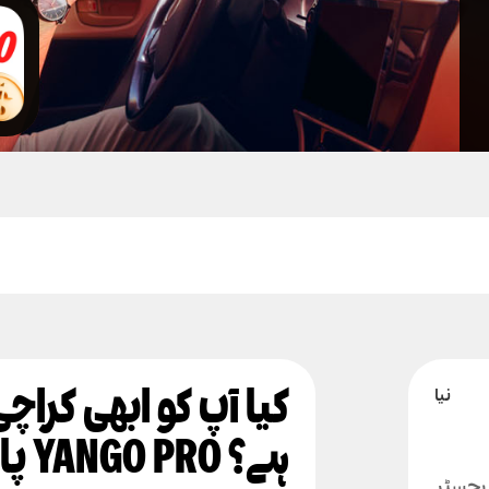
کیا آپ کو ابھی کراچ
ہے؟ YANGO PRO پارٹنرز کے ساتھ ڈرائیو کریں
ئن رجسٹر