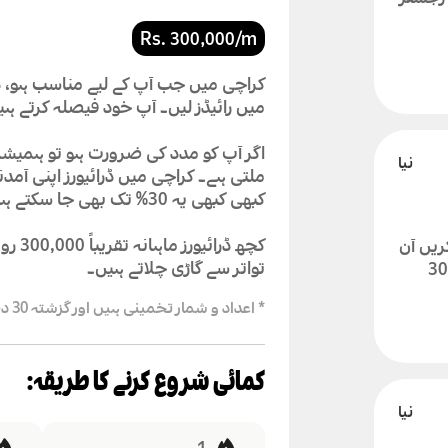
Rs. 300,000/m
کراچی میں جب آپ کے لیے مناسب ہو، ڈ
میں رائیڈز لیں۔ آپ خود فیصلہ کرتے ہیں 
اگر آپ کو مدد کی ضرورت ہو تو ہمیشہ 
ملتی ہے۔ کراچی میں ڈرائیورز اپنی آم
کبھی کبھی یہ 30% تک بھی جا سکتے ہیں۔
کچھ ڈ
ع کریں آن
تواتر سے گاڑی چلاتے ہیں۔
ور ماہانہ 300,000
* اعداد و شمار تخمینی ہیں اور گزشتہ 30 دنوں کے اوسط ڈیٹا پر مبنی ہیں
کمائی شروع کرنے کا طریقہ: