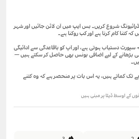
رائیونگ شروع کریں۔ بس ایپ میں آن لائن جائیں اور شہر
کہ کتنا کام کرنا ہے اور کب روکنا ہے۔
سپورٹ دستیاب ہوتی ہے، اور آپ کو باقاعدگی سے ادائیگی
دنی بڑھانے کے لیے اضافی بونس بھی حاصل کر سکتے ہیں —
رائیورز ماہانہ تقریباً 300,000 روپے تک کماتے ہیں، یہ اس بات پر منحصر ہے کہ وہ کتنے