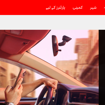
شہر
کمپنی
پارٹنرز کے لیے