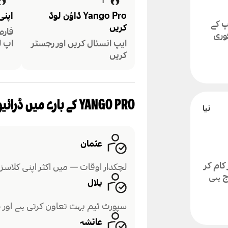
1
Yango Pro ڈاؤن لوڈ
اپنی
 ایپ کے
کریں
فارم
وری
ایپ انسٹال کریں اور رجسٹر
اپ ل
کریں
YANGO PRO کے بارے میں ڈرائیورز کی رائے
عثمان
 کام کر
لچکدار اوقات — میں اکثر اپنی کلاسز 
ج ہی
بلال
سپورٹ ٹیم بہت تعاون کرتی ہے اور 
عائشہ