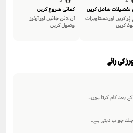
3
2
 تفصیلات شامل کریں
کمائی شروع کریں
 پُر کریں اور دستاویزات
آن لائن جائیں اور آرڈرز
وڈ کریں
وصول کریں
کے بعد کام کرتا ہوں۔
جلد جواب دیتی ہے۔