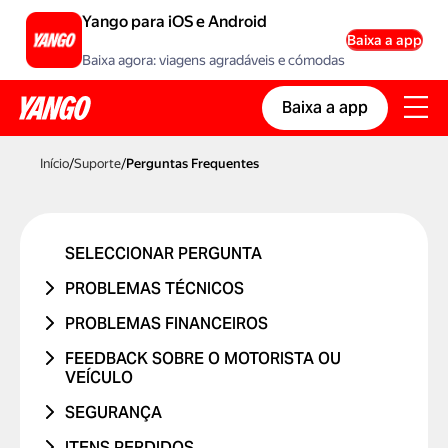
Yango para iOS e Android
Baixa a app
Baixa agora: viagens agradáveis e cómodas
Baixa a app
Início
/
Suporte
/
Perguntas Frequentes
SELECCIONAR PERGUNTA
PROBLEMAS TÉCNICOS
PROBLEMA NA CONTA OU A INICIAR
PROBLEMAS FINANCEIROS
SESSÃO
A VIAGEM NUNCA OCORREU
FEEDBACK SOBRE O MOTORISTA OU
PROBLEMA COM UM CÓDIGO
VEÍCULO
FUI COBRADO DUAS VEZES
PROMOCIONAL
PROBLEMA COM O MOTORISTA
SEGURANÇA
O PREÇO MUDOU
PROBLEMAS COM CARTÃO BANCÁRIO
PROBLEMA COM O CARRO
ESTIVE NUM ACIDENTE RODOVIÁRIO
ITENS PERDIDOS
COBRANÇA NÃO RECONHECIDA