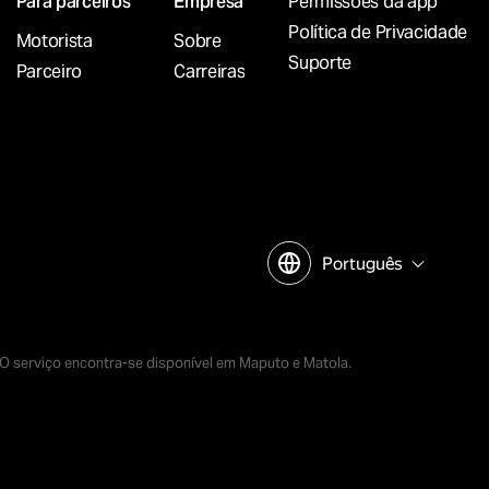
Para parceiros
Empresa
Permissões da app
Política de Privacidade
Motorista
Sobre
Suporte
Parceiro
Carreiras
Português
 O serviço encontra-se disponível em Maputo e Matola.