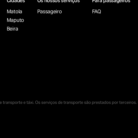
Сidades
Os nossos serviços
Para passageiros
Matola
Passageiro
FAQ
Maputo
Beira
 transporte e táxi. Os serviços de transporte são prestados por terceiros.