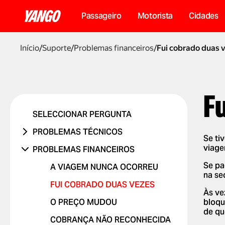
Passageiro
Motorista
Сidades
Início
/
Suporte
/
Problemas financeiros
/
Fui cobrado duas 
F
SELECCIONAR PERGUNTA
PROBLEMAS TÉCNICOS
Se ti
PROBLEMA NA CONTA OU A
viage
PROBLEMAS FINANCEIROS
INICIAR SESSÃO
Se pa
A VIAGEM NUNCA OCORREU
PROBLEMA COM UM CÓDIGO
na se
PROMOCIONAL
FUI COBRADO DUAS VEZES
Às ve
PROBLEMAS COM CARTÃO
O PREÇO MUDOU
bloqu
BANCÁRIO
de qu
COBRANÇA NÃO RECONHECIDA
PROBLEMA COM RELATÓRIOS