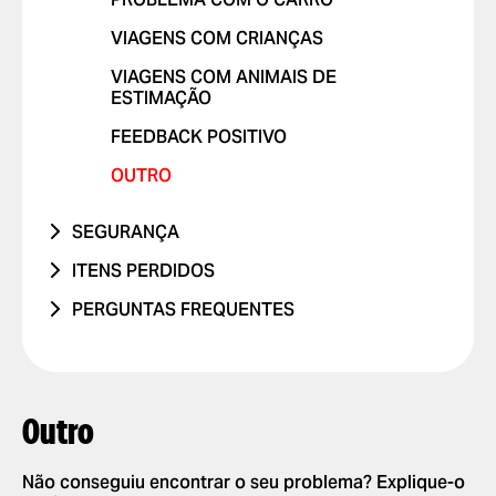
PROBLEMA COM RELATÓRIOS DE
VIAGEM
OUTRO
VIAGENS COM CRIANÇAS
OUTRO PROBLEMA
VIAGENS COM ANIMAIS DE
ESTIMAÇÃO
FEEDBACK POSITIVO
OUTRO
SEGURANÇA
ESTIVE NUM ACIDENTE RODOVIÁRIO
ITENS PERDIDOS
CONDUÇÃO PERIGOSA OU
TELEFONE
PERGUNTAS FREQUENTES
INFRACÇÕES RODOVIÁRIAS
OUTRO
COMO FUNCIONA
NÃO ME SINTO EM SEGURANÇA
DEFINIÇÕES DA APP
ADICIONAR OU ELIMINAR CONTA
PEDIR E PAGAR VIAGENS
Outro
ADICIONAR OU ELIMINAR
PEDIR UMA VIAGEM
SEGURANÇA
CARTÕES
SELECCIONAR MÉTODO DE
Não conseguiu encontrar o seu problema? Explique-o
NOVAS FUNCIONALIDADES
ACTIVAR NOTIFICAÇÕES PUSH
PAGAMENTO