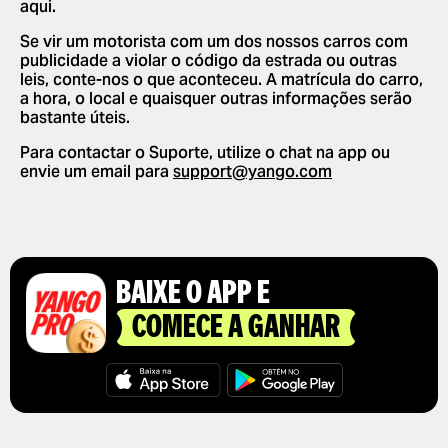
aqui.
PARCERIA
ALTERAR IDIOMAS NA APP
DÊ UMA GORJETA AO SEU
Se vir um motorista com um dos nossos carros com
MOTORISTA
publicidade a violar o código da estrada ou outras
ELIMINAR HISTÓRICO
leis, conte-nos o que aconteceu. A matrícula do carro,
UTILIZAR CÓDIGOS
a hora, o local e quaisquer outras informações serão
PROMOCIONAIS
bastante úteis.
OBTER UM RECIBO DE VIAGEM
Para contactar o Suporte, utilize o chat na app ou
envie um email para
support@yango.com
BAIXE O APP E
COMECE A GANHAR