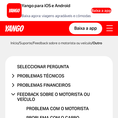
Yango para iOS e Android
Baixa a app
Baixa agora: viagens agradáveis e cómodas
Baixa a app
Início
/
Suporte
/
Feedback sobre o motorista ou veículo
/
Outro
SELECCIONAR PERGUNTA
PROBLEMAS TÉCNICOS
PROBLEMA NA CONTA OU A INICIAR
PROBLEMAS FINANCEIROS
SESSÃO
A VIAGEM NUNCA OCORREU
FEEDBACK SOBRE O MOTORISTA OU
PROBLEMA COM UM CÓDIGO
VEÍCULO
FUI COBRADO DUAS VEZES
PROMOCIONAL
O PREÇO MUDOU
PROBLEMA COM O MOTORISTA
PROBLEMAS COM CARTÃO BANCÁRIO
COBRANÇA NÃO RECONHECIDA
PROBLEMA COM O CARRO