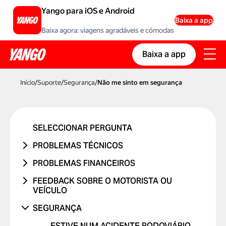
Yango para iOS e Android
Baixa a app
Baixa agora: viagens agradáveis e cómodas
Baixa a app
Início
/
Suporte
/
Segurança
/
Não me sinto em segurança
SELECCIONAR PERGUNTA
PROBLEMAS TÉCNICOS
PROBLEMA NA CONTA OU A INICIAR
PROBLEMAS FINANCEIROS
SESSÃO
A VIAGEM NUNCA OCORREU
FEEDBACK SOBRE O MOTORISTA OU
PROBLEMA COM UM CÓDIGO
VEÍCULO
FUI COBRADO DUAS VEZES
PROMOCIONAL
PROBLEMA COM O MOTORISTA
SEGURANÇA
O PREÇO MUDOU
PROBLEMAS COM CARTÃO BANCÁRIO
PROBLEMA COM O CARRO
COBRANÇA NÃO RECONHECIDA
ESTIVE NUM ACIDENTE RODOVIÁRIO