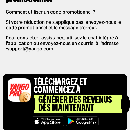
SÉLECTIONNER UN MODE DE
NOUVELLES FONCTIONNALITÉS
AUTORISER LES NOTIFICATIONS
PAIEMENT
Comment utiliser un code promotionnel ?
PUSH
PARTENARIAT
DONNER UN POURBOIRE À VOTRE
Si votre réduction ne s'applique pas, envoyez-nous le
MODIFIER LES LANGUES DANS
CONDUCTEUR
code promotionnel et le message d'erreur.
L'APPLICATION
UTILISATION DE CODES
Pour contacter l'assistance, utilisez le chat intégré à
SUPPRIMER L'HISTORIQUE
PROMOTIONNELS
l'application ou envoyez-nous un courriel à l'adresse
:
support@yango.com
OBTENIR UN REÇU DE COURSE
TÉLÉCHARGEZ ET
COMMENCEZ À
GÉNÉRER DES REVENUS
DÈS MAINTENANT