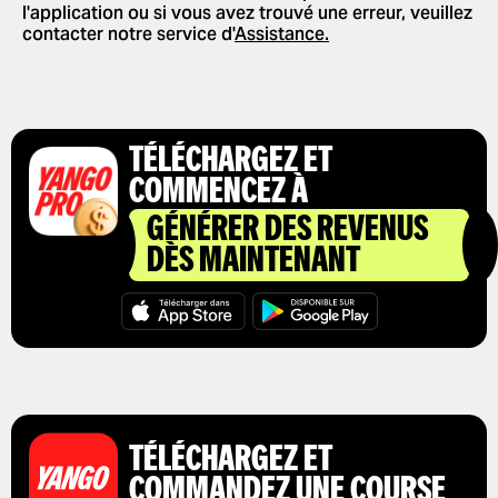
l'application ou si vous avez trouvé une erreur, veuillez
NOUVELLES FONCTIONNALITÉS
AUTORISER LES NOTIFICATIONS
PAIEMENT
contacter notre service d'
Assistance.
PUSH
PARTENARIAT
DONNER UN POURBOIRE À VOTRE
MODIFIER LES LANGUES DANS
CONDUCTEUR
L'APPLICATION
UTILISATION DE CODES
SUPPRIMER L'HISTORIQUE
PROMOTIONNELS
TÉLÉCHARGEZ ET
OBTENIR UN REÇU DE COURSE
COMMENCEZ À
GÉNÉRER DES REVENUS
DÈS MAINTENANT
TÉLÉCHARGEZ ET
COMMANDEZ UNE COURSE