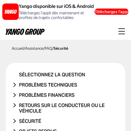
Yango disponible sur iOS & Android
Téléchargez l’appli
Téléchargez l’appli dès maintenant et
profitez de trajets confortables
Accueil
/
Assistance
/
FAQ
/
Sécurité
SÉLECTIONNEZ LA QUESTION
PROBLÈMES TECHNIQUES
PROBLÈME DE COMPTE OU DE
PROBLÈMES FINANCIERS
CONNEXION
LE TRAJET N'A JAMAIS EU LIEU
RETOURS SUR LE CONDUCTEUR OU LE
PROBLÈME AVEC UN CODE
VÉHICULE
J'AI ÉTÉ DÉBITÉ DEUX FOIS
PROMOTIONNEL
PROBLÈME AVEC LE CONDUCTEUR
SÉCURITÉ
LE PRIX A CHANGÉ
PROBLÈMES DE CARTE BANCAIRE
PROBLÈME AVEC LE VÉHICULE
J'AI ÉTÉ VICTIME D'UN ACCIDENT DE