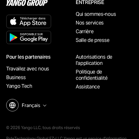
ENTREPRISE
Qui sommes-nous
Nos services
Carrière
Salle de presse
Pour les partenaires
Autorisations de
l'application
Travailez avec nous
Politique de
Business
confidentialité
Yango Tech
Assistance
Français
© 2026 Yango LLC, tous droits réservés
RideTechnology Global FZ-LLC Yango est un service d'information