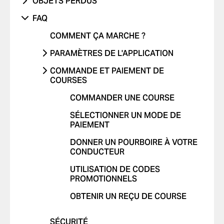
OBJETS PERDUS
FRAIS NON RECONNUS
PROBLÈME AVEC LES RAPPORTS DE
LA ROUTE
TRAJET AVEC UN ENFANT
TÉLÉPHONE
COURSES
FAQ
AUTRES
CONDUITE DANGEREUSE OU
TRAJET AVEC UN ANIMAL DE
AUTRES
AUTRE PROBLÈME
INFRACTIONS AU CODE DE LA ROUTE
COMMENT ÇA MARCHE ?
COMPAGNIE
JE NE ME SENS PAS EN SÉCURITÉ
PARAMÈTRES DE L'APPLICATION
COMMENTAIRES POSITIFS
AJOUTER OU SUPPRIMER UN
COMMANDE ET PAIEMENT DE
AUTRES
COMPTE
COURSES
AJOUTER OU SUPPRIMER DES
COMMANDER UNE COURSE
CARTES
SÉLECTIONNER UN MODE DE
AUTORISER LES NOTIFICATIONS
PAIEMENT
PUSH
DONNER UN POURBOIRE À VOTRE
MODIFIER LES LANGUES DANS
CONDUCTEUR
L'APPLICATION
UTILISATION DE CODES
SUPPRIMER L'HISTORIQUE
PROMOTIONNELS
OBTENIR UN REÇU DE COURSE
SÉCURITÉ