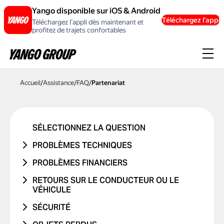
Yango disponible sur iOS & Android
Téléchargez l’appli
Téléchargez l’appli dès maintenant et
profitez de trajets confortables
Accueil
/
Assistance
/
FAQ
/
Partenariat
SÉLECTIONNEZ LA QUESTION
PROBLÈMES TECHNIQUES
PROBLÈME DE COMPTE OU DE
PROBLÈMES FINANCIERS
CONNEXION
LE TRAJET N'A JAMAIS EU LIEU
RETOURS SUR LE CONDUCTEUR OU LE
PROBLÈME AVEC UN CODE
VÉHICULE
J'AI ÉTÉ DÉBITÉ DEUX FOIS
PROMOTIONNEL
PROBLÈME AVEC LE CONDUCTEUR
SÉCURITÉ
LE PRIX A CHANGÉ
PROBLÈMES DE CARTE BANCAIRE
PROBLÈME AVEC LE VÉHICULE
J'AI ÉTÉ VICTIME D'UN ACCIDENT DE