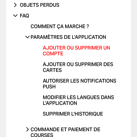
PROBLÈME AVEC LE VÉHICULE
J'AI ÉTÉ VICTIME D'UN ACCIDENT DE
OBJETS PERDUS
FRAIS NON RECONNUS
PROBLÈME AVEC LES RAPPORTS DE
LA ROUTE
TRAJET AVEC UN ENFANT
TÉLÉPHONE
COURSES
FAQ
AUTRES
CONDUITE DANGEREUSE OU
TRAJET AVEC UN ANIMAL DE
AUTRES
AUTRE PROBLÈME
INFRACTIONS AU CODE DE LA ROUTE
COMMENT ÇA MARCHE ?
COMPAGNIE
JE NE ME SENS PAS EN SÉCURITÉ
PARAMÈTRES DE L'APPLICATION
COMMENTAIRES POSITIFS
AJOUTER OU SUPPRIMER UN
AUTRES
COMPTE
AJOUTER OU SUPPRIMER DES
CARTES
AUTORISER LES NOTIFICATIONS
PUSH
MODIFIER LES LANGUES DANS
L'APPLICATION
SUPPRIMER L'HISTORIQUE
COMMANDE ET PAIEMENT DE
COURSES