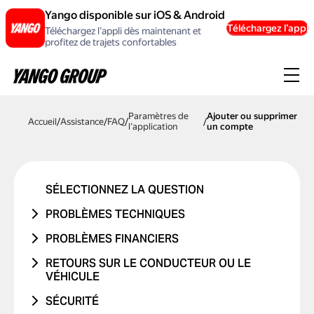
Yango disponible sur iOS & Android
Téléchargez l’appli
Téléchargez l’appli dès maintenant et
profitez de trajets confortables
Paramètres de
Ajouter ou supprimer
Accueil
/
Assistance
/
FAQ
/
/
l'application
un compte
SÉLECTIONNEZ LA QUESTION
PROBLÈMES TECHNIQUES
PROBLÈME DE COMPTE OU DE
PROBLÈMES FINANCIERS
CONNEXION
LE TRAJET N'A JAMAIS EU LIEU
RETOURS SUR LE CONDUCTEUR OU LE
PROBLÈME AVEC UN CODE
VÉHICULE
J'AI ÉTÉ DÉBITÉ DEUX FOIS
PROMOTIONNEL
PROBLÈME AVEC LE CONDUCTEUR
SÉCURITÉ
LE PRIX A CHANGÉ
PROBLÈMES DE CARTE BANCAIRE