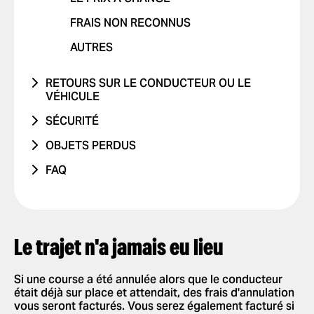
PROBLÈME AVEC LES RAPPORTS DE
FRAIS NON RECONNUS
COURSES
AUTRES
AUTRE PROBLÈME
RETOURS SUR LE CONDUCTEUR OU LE
VÉHICULE
PROBLÈME AVEC LE CONDUCTEUR
SÉCURITÉ
PROBLÈME AVEC LE VÉHICULE
J'AI ÉTÉ VICTIME D'UN ACCIDENT DE
OBJETS PERDUS
LA ROUTE
TRAJET AVEC UN ENFANT
TÉLÉPHONE
FAQ
CONDUITE DANGEREUSE OU
TRAJET AVEC UN ANIMAL DE
AUTRES
COMMENT ÇA MARCHE ?
INFRACTIONS AU CODE DE LA ROUTE
COMPAGNIE
PARAMÈTRES DE L'APPLICATION
JE NE ME SENS PAS EN SÉCURITÉ
COMMENTAIRES POSITIFS
AJOUTER OU SUPPRIMER UN
COMMANDE ET PAIEMENT DE
COMPTE
Le trajet n'a jamais eu lieu
AUTRES
COURSES
AJOUTER OU SUPPRIMER DES
COMMANDER UNE COURSE
SÉCURITÉ
CARTES
Si une course a été annulée alors que le conducteur
SÉLECTIONNER UN MODE DE
était déjà sur place et attendait, des frais d'annulation
NOUVELLES FONCTIONNALITÉS
AUTORISER LES NOTIFICATIONS
PAIEMENT
vous seront facturés. Vous serez également facturé si
PUSH