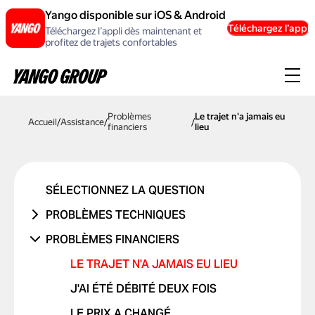
Yango disponible sur iOS & Android
Téléchargez l’appli
Téléchargez l’appli dès maintenant et
profitez de trajets confortables
Problèmes
Le trajet n'a jamais eu
Accueil
/
Assistance
/
/
financiers
lieu
SÉLECTIONNEZ LA QUESTION
PROBLÈMES TECHNIQUES
PROBLÈME DE COMPTE OU DE
PROBLÈMES FINANCIERS
CONNEXION
LE TRAJET N'A JAMAIS EU LIEU
PROBLÈME AVEC UN CODE
PROMOTIONNEL
J'AI ÉTÉ DÉBITÉ DEUX FOIS
PROBLÈMES DE CARTE BANCAIRE
LE PRIX A CHANGÉ