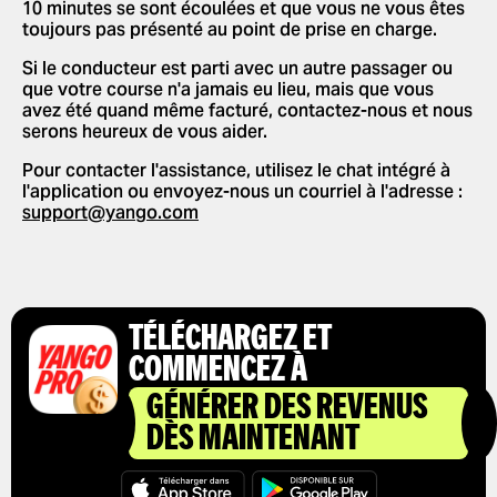
10 minutes se sont écoulées et que vous ne vous êtes
PARTENARIAT
DONNER UN POURBOIRE À VOTRE
toujours pas présenté au point de prise en charge.
MODIFIER LES LANGUES DANS
CONDUCTEUR
L'APPLICATION
Si le conducteur est parti avec un autre passager ou
UTILISATION DE CODES
que votre course n'a jamais eu lieu, mais que vous
SUPPRIMER L'HISTORIQUE
PROMOTIONNELS
avez été quand même facturé, contactez-nous et nous
serons heureux de vous aider.
OBTENIR UN REÇU DE COURSE
Pour contacter l'assistance, utilisez le chat intégré à
l'application ou envoyez-nous un courriel à l'adresse :
support@yango.com
TÉLÉCHARGEZ ET
COMMENCEZ À
GÉNÉRER DES REVENUS
DÈS MAINTENANT