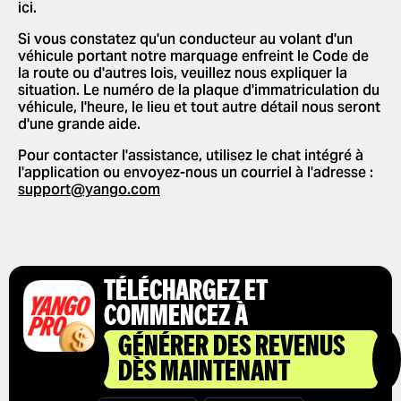
ici.
NOUVELLES FONCTIONNALITÉS
AUTORISER LES NOTIFICATIONS
PAIEMENT
PUSH
Si vous constatez qu'un conducteur au volant d'un
PARTENARIAT
DONNER UN POURBOIRE À VOTRE
véhicule portant notre marquage enfreint le Code de
MODIFIER LES LANGUES DANS
CONDUCTEUR
la route ou d'autres lois, veuillez nous expliquer la
L'APPLICATION
situation. Le numéro de la plaque d'immatriculation du
UTILISATION DE CODES
véhicule, l'heure, le lieu et tout autre détail nous seront
SUPPRIMER L'HISTORIQUE
PROMOTIONNELS
d'une grande aide.
OBTENIR UN REÇU DE COURSE
Pour contacter l'assistance, utilisez le chat intégré à
l'application ou envoyez-nous un courriel à l'adresse :
support@yango.com
TÉLÉCHARGEZ ET
COMMENCEZ À
GÉNÉRER DES REVENUS
DÈS MAINTENANT