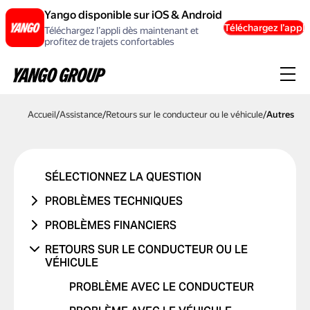
Yango disponible sur iOS & Android
Téléchargez l’appli
Téléchargez l’appli dès maintenant et
profitez de trajets confortables
Accueil
/
Assistance
/
Retours sur le conducteur ou le véhicule
/
Autres
SÉLECTIONNEZ LA QUESTION
PROBLÈMES TECHNIQUES
PROBLÈME DE COMPTE OU DE
PROBLÈMES FINANCIERS
CONNEXION
LE TRAJET N'A JAMAIS EU LIEU
RETOURS SUR LE CONDUCTEUR OU LE
PROBLÈME AVEC UN CODE
VÉHICULE
J'AI ÉTÉ DÉBITÉ DEUX FOIS
PROMOTIONNEL
LE PRIX A CHANGÉ
PROBLÈME AVEC LE CONDUCTEUR
PROBLÈMES DE CARTE BANCAIRE