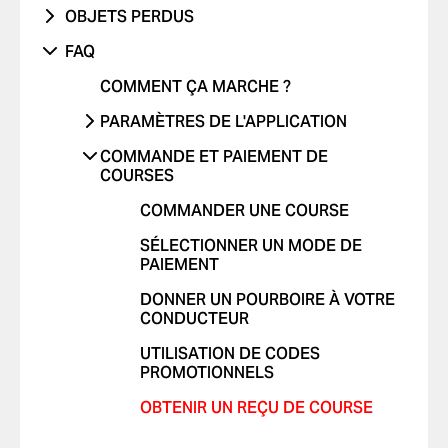
PROBLÈME AVEC LE VÉHICULE
J'AI ÉTÉ VICTIME D'UN ACCIDENT DE
OBJETS PERDUS
FRAIS NON RECONNUS
PROBLÈME AVEC LES RAPPORTS DE
LA ROUTE
TRAJET AVEC UN ENFANT
TÉLÉPHONE
COURSES
FAQ
AUTRES
CONDUITE DANGEREUSE OU
TRAJET AVEC UN ANIMAL DE
AUTRES
AUTRE PROBLÈME
INFRACTIONS AU CODE DE LA ROUTE
COMMENT ÇA MARCHE ?
COMPAGNIE
JE NE ME SENS PAS EN SÉCURITÉ
PARAMÈTRES DE L'APPLICATION
COMMENTAIRES POSITIFS
AJOUTER OU SUPPRIMER UN
COMMANDE ET PAIEMENT DE
AUTRES
COMPTE
COURSES
AJOUTER OU SUPPRIMER DES
COMMANDER UNE COURSE
CARTES
SÉLECTIONNER UN MODE DE
AUTORISER LES NOTIFICATIONS
PAIEMENT
PUSH
DONNER UN POURBOIRE À VOTRE
MODIFIER LES LANGUES DANS
CONDUCTEUR
L'APPLICATION
UTILISATION DE CODES
SUPPRIMER L'HISTORIQUE
PROMOTIONNELS
OBTENIR UN REÇU DE COURSE