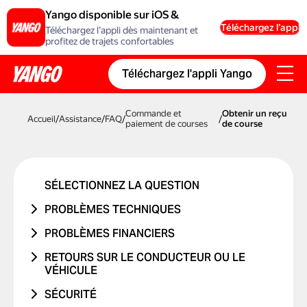
Yango disponible sur iOS &
Android
Téléchargez l’appli
Téléchargez l’appli dès maintenant et
profitez de trajets confortables
Téléchargez l'appli Yango
Commande et
Obtenir un reçu
Accueil
/
Assistance
/
FAQ
/
/
paiement de courses
de course
SÉLECTIONNEZ LA QUESTION
PROBLÈMES TECHNIQUES
PROBLÈME DE COMPTE OU DE
PROBLÈMES FINANCIERS
CONNEXION
LE TRAJET N'A JAMAIS EU LIEU
RETOURS SUR LE CONDUCTEUR OU LE
PROBLÈME AVEC UN CODE
VÉHICULE
J'AI ÉTÉ DÉBITÉ DEUX FOIS
PROMOTIONNEL
PROBLÈME AVEC LE CONDUCTEUR
SÉCURITÉ
LE PRIX A CHANGÉ
PROBLÈMES DE CARTE BANCAIRE