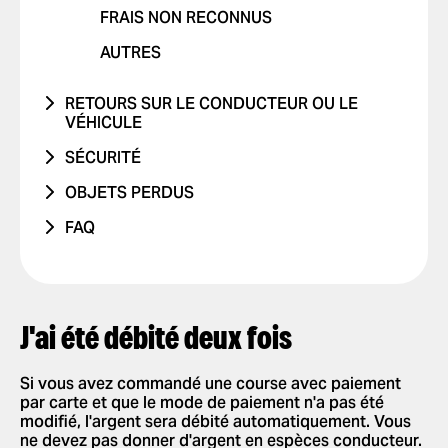
PROBLÈME AVEC LES RAPPORTS DE
FRAIS NON RECONNUS
COURSES
AUTRES
AUTRE PROBLÈME
RETOURS SUR LE CONDUCTEUR OU LE
VÉHICULE
PROBLÈME AVEC LE CONDUCTEUR
SÉCURITÉ
PROBLÈME AVEC LE VÉHICULE
J'AI ÉTÉ VICTIME D'UN ACCIDENT DE
OBJETS PERDUS
LA ROUTE
TRAJET AVEC UN ENFANT
TÉLÉPHONE
FAQ
CONDUITE DANGEREUSE OU
TRAJET AVEC UN ANIMAL DE
AUTRES
COMMENT ÇA MARCHE ?
INFRACTIONS AU CODE DE LA ROUTE
COMPAGNIE
PARAMÈTRES DE L'APPLICATION
JE NE ME SENS PAS EN SÉCURITÉ
COMMENTAIRES POSITIFS
AJOUTER OU SUPPRIMER UN
COMMANDE ET PAIEMENT DE
COMPTE
J'ai été débité deux fois
AUTRES
COURSES
AJOUTER OU SUPPRIMER DES
COMMANDER UNE COURSE
SÉCURITÉ
CARTES
Si vous avez commandé une course avec paiement
SÉLECTIONNER UN MODE DE
par carte et que le mode de paiement n'a pas été
NOUVELLES FONCTIONNALITÉS
AUTORISER LES NOTIFICATIONS
PAIEMENT
modifié, l'argent sera débité automatiquement. Vous
PUSH
ne devez pas donner d'argent en espèces conducteur.
PARTENARIAT
DONNER UN POURBOIRE À VOTRE