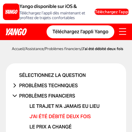
Yango disponible sur iOS &
Android
Téléchargez l’appli
Téléchargez l’appli dès maintenant et
profitez de trajets confortables
Téléchargez l'appli Yango
Accueil
/
Assistance
/
Problèmes financiers
/
J'ai été débité deux fois
SÉLECTIONNEZ LA QUESTION
PROBLÈMES TECHNIQUES
PROBLÈME DE COMPTE OU DE
PROBLÈMES FINANCIERS
CONNEXION
LE TRAJET N'A JAMAIS EU LIEU
PROBLÈME AVEC UN CODE
PROMOTIONNEL
J'AI ÉTÉ DÉBITÉ DEUX FOIS
PROBLÈMES DE CARTE BANCAIRE
LE PRIX A CHANGÉ