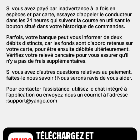
MODIFIER LES LANGUES DANS
CONDUCTEUR
Si vous avez payé par inadvertance à la fois en
L'APPLICATION
espèces et par carte, essayez d'appeler le conducteur
UTILISATION DE CODES
dans les 24 heures qui suivent la course en utilisant le
SUPPRIMER L'HISTORIQUE
PROMOTIONNELS
bouton situé dans votre historique de commandes.
OBTENIR UN REÇU DE COURSE
Parfois, votre banque peut vous informer de deux
débits distincts, car les fonds sont d'abord retenus sur
votre carte, pour être ensuite débités ultérieurement.
Vérifiez votre relevé bancaire pour vous assurer qu'il
n'y a pas de frais supplémentaires.
Si vous avez d'autres questions relatives au paiement,
faites-le nous savoir ! Nous serons ravis de vous aider.
Pour contacter l'assistance, utilisez le chat intégré à
l'application ou envoyez-nous un courriel à l'adresse
:
support@yango.com
TÉLÉCHARGEZ ET