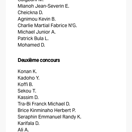
Mi̇anoh Jean-Severi̇n E.
Cheickna D.
Agnimou Kevin B.
Charlie Martial Fabrice N'G.
Michael Junior A.
Patrick Bula L.
Mohamed D.
Deuxième concours
Konan K.
Kadoho Y.
Koffi B.
Sekou T.
Kassim D.
Tra-Bi Franck Michael D.
Brice Kinminaho Herbert P.
Seraphin Emmanuel Randy K.
Karifala D.
Ali A.