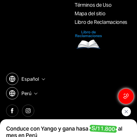
Términos de Uso
Mapa del sitio
Libro de Reclamaciones
Español
Perú
© 2026 RideTechnology Global FZ-LLC
S/11.800
Conduce con Yango y gana hasa
al
Yango brinda servicios de tecnología de la información. Los servicios
mes en Perú