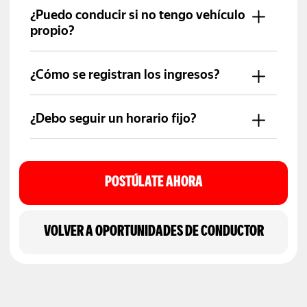
documentos básicos y completar el
¿Puedo conducir si no tengo vehículo
registro en Yango Pro.
propio?
En algunos casos, empresas asociadas
ofrecen opciones de auto. La
¿Cómo se registran los ingresos?
disponibilidad depende del programa
La app muestra los detalles de viajes y
vigente.
tu actividad directamente.
¿Debo seguir un horario fijo?
No. Los conductores asociados
deciden cuándo conectarse.
POSTÚLATE AHORA
VOLVER A OPORTUNIDADES DE CONDUCTOR