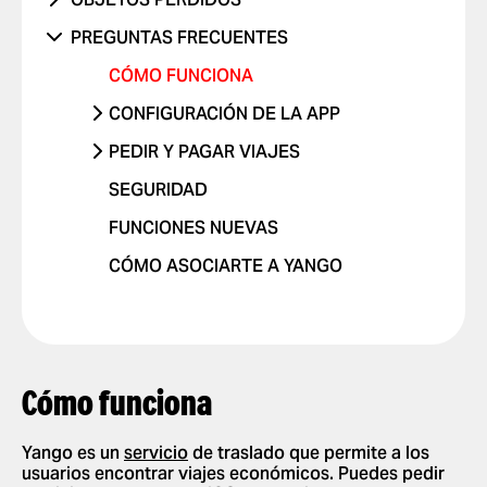
OTRO PROBLEMA
VIAJES CON NIÑOS
CONDUCCIÓN PELIGROSA O
CELULAR
PREGUNTAS FRECUENTES
OTRO
INFRACCIONES
VIAJES CON MASCOTAS
OTRO
CÓMO FUNCIONA
ME SIENTO EN PELIGRO
COMENTARIO POSITIVO
CONFIGURACIÓN DE LA APP
OTRO PROBLEMA
AGREGAR O ELIMINAR UNA
PEDIR Y PAGAR VIAJES
CUENTA
PEDIR UN VIAJE
SEGURIDAD
AGREGAR O ELIMINAR TARJETAS
SELECCIONAR UN MÉTODO DE
FUNCIONES NUEVAS
PERMITIR NOTIFICACIONES PUSH
PAGO
CÓMO ASOCIARTE A YANGO
CAMBIAR DE IDIOMA EN LA APP
DEJAR UNA PROPINA A TU
CONDUCTOR
BORRAR HISTORIAL
USAR CÓDIGOS
PROMOCIONALES
OBTENER UN RECIBO DE VIAJE
Cómo funciona
Yango es un
servicio
de traslado que permite a los
usuarios encontrar viajes económicos. Puedes pedir