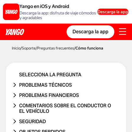
Yango en iOS y Android
Descarga la app
Descarga la app: disfruta de viaje cómodos
y agradables
Descarga la app
Inicio
/
Soporte
/
Preguntas frecuentes
/
Cómo funciona
SELECCIONA LA PREGUNTA
PROBLEMAS TÉCNICOS
ERROR EN LA CUENTA
PROBLEMAS FINANCIEROS
PROBLEMA CON UN CÓDIGO
EL VIAJE NUNCA SE REALIZÓ
COMENTARIOS SOBRE EL CONDUCTOR O
PROMOCIONAL
EL VEHÍCULO
ME COBRARON DOS VECES
PROBLEMA CON UNA TARJETA
PROBLEMA CON EL CONDUCTOR
SEGURIDAD
CAMBIO DE PRECIO
PROBLEMA CON EL INFORME DE VIAJE
PROBLEMA CON EL VEHÍCULO
TUVE UN ACCIDENTE DE TRÁNSITO
OBJETOS PERDIDOS
CARGO NO RECONOCIDO