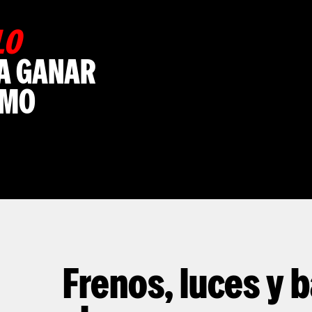
LO
 A GANAR
SMO
Frenos, luces y 