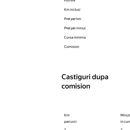
Pornire
Km inclusi
Pret per km
Pret per minut
Cursa minima
Comision
Castiguri dupa
comision
Km
Minut
parcurci
in cur
1
2