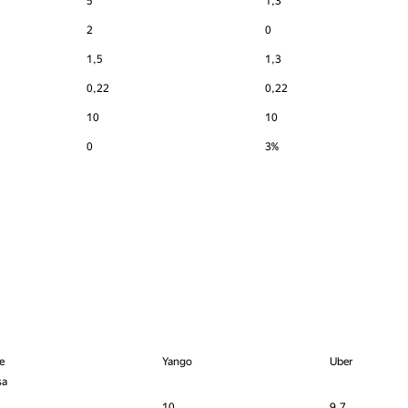
5
1,3
2
0
1,5
1,3
0,22
0,22
10
10
0
3%
e
Yango
Uber
sa
10
9.7