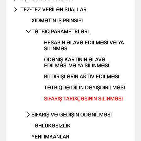
NAMƏLUM ÇIXILMA
UŞAQ ILƏ GEDIŞ
TƏHLÜKƏLI IDARƏETMƏ VƏ YA YOL
TELEFON
PROBLEM
TEZ-TEZ VERILƏN SUALLAR
HƏRƏKƏTI QAYDALARININ POZULMASI
BAŞQA MƏSƏLƏ
HEYVAN ILƏ GEDIŞ
BAŞQA
BAŞQA MƏSƏLƏ
XIDMƏTIN IŞ PRINSIPI
MƏN ÖZÜMÜ TƏHLÜKƏSIZLIKDƏ HISS
MÜSBƏT RƏY
ETMIRƏM
TƏTBIQ PARAMETRLƏRI
BAŞQA MƏSƏLƏ
HESABIN ƏLAVƏ EDILMƏSI VƏ YA
SILINMƏSI
ÖDƏNIŞ KARTININ ƏLAVƏ
EDILMƏSI VƏ YA SILINMƏSI
BILDIRIŞLƏRIN AKTIV EDILMƏSI
TƏTBIQDƏ DILIN DƏYIŞDIRILMƏSI
SIFARIŞ TARIXÇƏSININ SILINMƏSI
SIFARIŞ VƏ GEDIŞIN ÖDƏNILMƏSI
GEDIŞ SIFARIŞI
TƏHLÜKƏSIZLIK
ÖDƏNIŞ ÜSULUNUN SEÇILMƏSI
YENI IMKANLAR