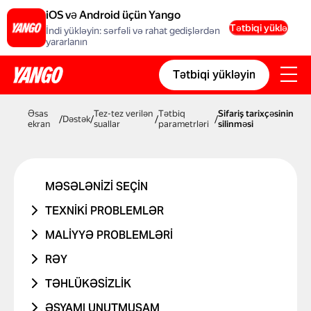
iOS və Android üçün Yango
Tətbiqi yüklə
İndi yükləyin: sərfəli və rahat gedişlərdən
yararlanın
Tətbiqi yükləyin
Əsas
Tez-tez verilən
Tətbiq
Sifariş tarixçəsinin
/
Dəstək
/
/
/
ekran
suallar
parametrləri
silinməsi
MƏSƏLƏNIZI SEÇIN
TEXNIKI PROBLEMLƏR
HESAB VƏ YA GIRIŞ ILƏ BAĞLI
MALIYYƏ PROBLEMLƏRI
PROBLEM
GEDIŞ BAŞ TUTMAYIB
RƏY
PROMOKOD ILƏ BAĞLI PROBLEM
PUL VƏSAITLƏRI IKI DƏFƏ ÖDƏNILIB
SÜRÜCÜ ILƏ BAĞLI PROBLEM
TƏHLÜKƏSIZLIK
BANK KARTI ILƏ BAĞLI PROBLEM
GEDIŞIN QIYMƏTI DƏYIŞIB
AVTOMOBIL ILƏ BAĞLI PROBLEM
QƏZA BAŞ VERIB
ƏŞYAMI UNUTMUŞAM
GEDIŞ BARƏDƏ HESABAT ILƏ BAĞLI