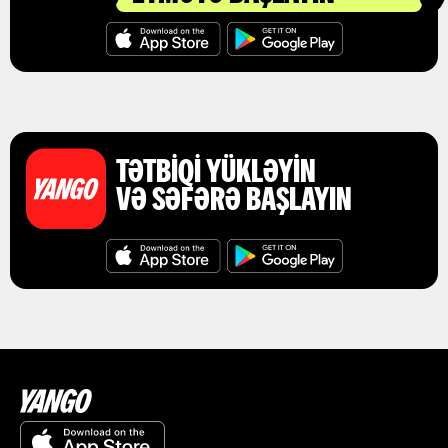
TƏTBIQI YÜKLƏYIN
VƏ SƏFƏRƏ BAŞLAYIN