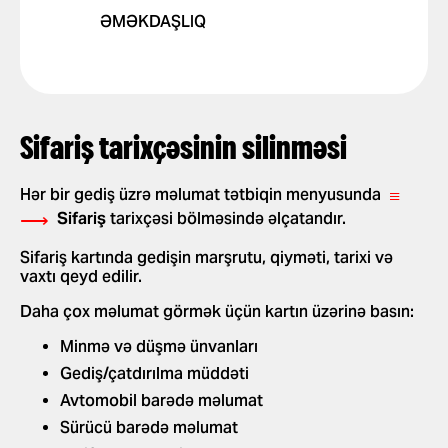
SÜRÜCÜYƏ BƏXŞIŞIN VERILMƏSI
ƏMƏKDAŞLIQ
PROMOKODDAN ISTIFADƏ
GEDIŞƏ GÖRƏ QƏBZIN ALINMASI
Sifariş tarixçəsinin silinməsi
≡
Hər bir gediş üzrə məlumat tətbiqin menyusunda
⟶
Sifariş
tarixçəsi bölməsində əlçatandır.
Sifariş kartında gedişin marşrutu, qiyməti, tarixi və
vaxtı qeyd edilir.
Daha çox məlumat görmək üçün kartın üzərinə basın:
Minmə və düşmə ünvanları
Gediş/çatdırılma müddəti
Avtomobil barədə məlumat
Sürücü barədə məlumat