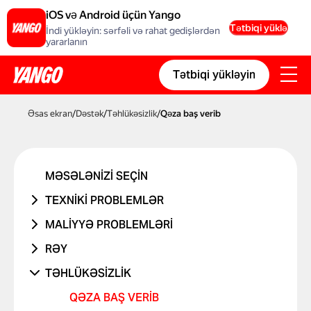
iOS və Android üçün Yango
Tətbiqi yüklə
İndi yükləyin: sərfəli və rahat gedişlərdən
yararlanın
Tətbiqi yükləyin
Əsas ekran
/
Dəstək
/
Təhlükəsizlik
/
Qəza baş verib
MƏSƏLƏNIZI SEÇIN
TEXNIKI PROBLEMLƏR
HESAB VƏ YA GIRIŞ ILƏ BAĞLI
MALIYYƏ PROBLEMLƏRI
PROBLEM
GEDIŞ BAŞ TUTMAYIB
RƏY
PROMOKOD ILƏ BAĞLI PROBLEM
PUL VƏSAITLƏRI IKI DƏFƏ ÖDƏNILIB
SÜRÜCÜ ILƏ BAĞLI PROBLEM
TƏHLÜKƏSIZLIK
BANK KARTI ILƏ BAĞLI PROBLEM
GEDIŞIN QIYMƏTI DƏYIŞIB
AVTOMOBIL ILƏ BAĞLI PROBLEM
QƏZA BAŞ VERIB
GEDIŞ BARƏDƏ HESABAT ILƏ BAĞLI
NAMƏLUM ÇIXILMA
UŞAQ ILƏ GEDIŞ