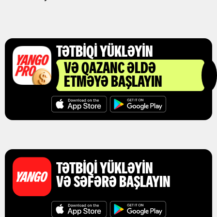
TƏTBIQI YÜKLƏYIN
VƏ QAZANC ƏLDƏ
ETMƏYƏ BAŞLAYIN
TƏTBIQI YÜKLƏYIN
VƏ SƏFƏRƏ BAŞLAYIN