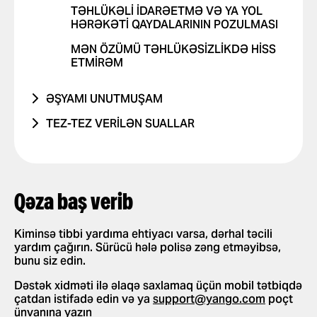
PROBLEM
TƏHLÜKƏLI IDARƏETMƏ VƏ YA YOL
BAŞQA MƏSƏLƏ
HEYVAN ILƏ GEDIŞ
HƏRƏKƏTI QAYDALARININ POZULMASI
BAŞQA MƏSƏLƏ
MÜSBƏT RƏY
MƏN ÖZÜMÜ TƏHLÜKƏSIZLIKDƏ HISS
ETMIRƏM
BAŞQA MƏSƏLƏ
ƏŞYAMI UNUTMUŞAM
TELEFON
TEZ-TEZ VERILƏN SUALLAR
BAŞQA
XIDMƏTIN IŞ PRINSIPI
TƏTBIQ PARAMETRLƏRI
HESABIN ƏLAVƏ EDILMƏSI VƏ YA
SIFARIŞ VƏ GEDIŞIN ÖDƏNILMƏSI
SILINMƏSI
Qəza baş verib
GEDIŞ SIFARIŞI
TƏHLÜKƏSIZLIK
ÖDƏNIŞ KARTININ ƏLAVƏ
ÖDƏNIŞ ÜSULUNUN SEÇILMƏSI
EDILMƏSI VƏ YA SILINMƏSI
Kiminsə tibbi yardıma ehtiyacı varsa, dərhal təcili
YENI IMKANLAR
yardım çağırın. Sürücü hələ polisə zəng etməyibsə,
SÜRÜCÜYƏ BƏXŞIŞIN VERILMƏSI
BILDIRIŞLƏRIN AKTIV EDILMƏSI
bunu siz edin.
ƏMƏKDAŞLIQ
PROMOKODDAN ISTIFADƏ
TƏTBIQDƏ DILIN DƏYIŞDIRILMƏSI
Dəstək xidməti ilə əlaqə saxlamaq üçün mobil tətbiqdə
çatdan istifadə edin və ya
GEDIŞƏ GÖRƏ QƏBZIN ALINMASI
support@yango.com
poçt
SIFARIŞ TARIXÇƏSININ SILINMƏSI
ünvanına yazın