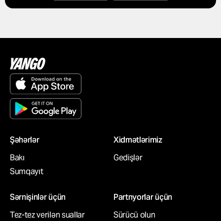
Şəhərlər
Xidmətlərimiz
Bakı
Gedişlər
Sumqayıt
Sərnişinlər üçün
Partnyorlar üçün
Tez-tez verilən suallar
Sürücü olun