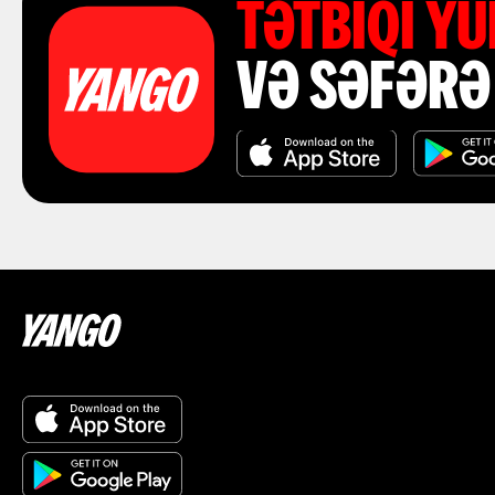
TƏTBIQI Y
VƏ SƏFƏRƏ