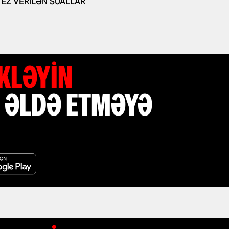
TEZ VERILƏN SUALLAR
ÜKLƏYIN
 ƏLDƏ ETMƏYƏ