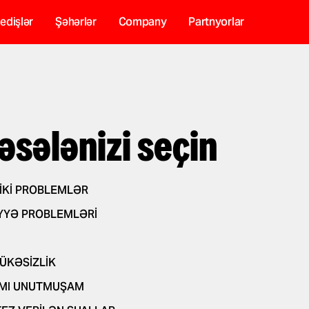
edişlər
Şəhərlər
Company
Partnyorlar
əsələnizi seçin
IKI PROBLEMLƏR
YYƏ PROBLEMLƏRI
ÜKƏSIZLIK
MI UNUTMUŞAM